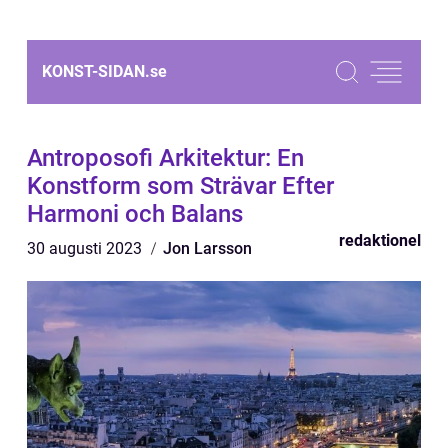
KONST-SIDAN.
se
Antroposofi Arkitektur: En
Konstform som Strävar Efter
Harmoni och Balans
redaktionel
30 augusti 2023
Jon Larsson