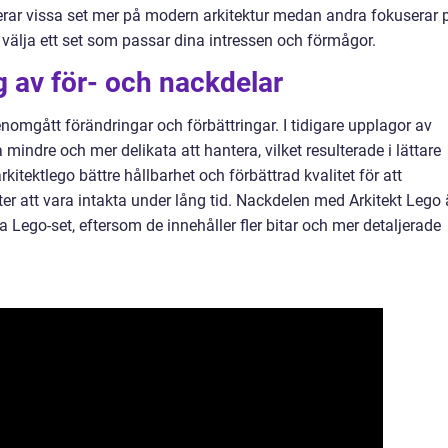
erar vissa set mer på modern arkitektur medan andra fokuserar 
att välja ett set som passar dina intressen och förmågor.
 av för- och nackdelar
nomgått förändringar och förbättringar. I tidigare upplagor av
mindre och mer delikata att hantera, vilket resulterade i lättare
arkitektlego bättre hållbarhet och förbättrad kvalitet för att
ter att vara intakta under lång tid. Nackdelen med Arkitekt Lego 
a Lego-set, eftersom de innehåller fler bitar och mer detaljerade