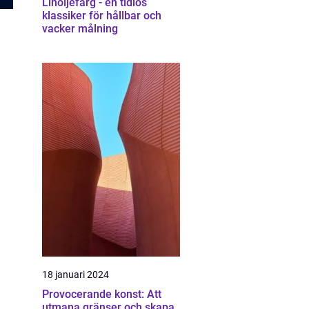
Linoljefärg - en tidlös
klassiker för hållbar och
vacker målning
18 januari 2024
Provocerande konst: Att
utmana gränser och skapa