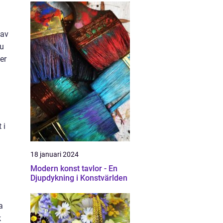
 av
du
er
 i
18 januari 2024
Modern konst tavlor - En
Djupdykning i Konstvärlden
a
k