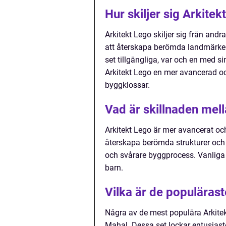
Hur skiljer sig Arkite
Arkitekt Lego skiljer sig från an
att återskapa berömda landmärken 
set tillgängliga, var och en med s
Arkitekt Lego en mer avancerad 
byggklossar.
Vad är skillnaden mel
Arkitekt Lego är mer avancerat oc
återskapa berömda strukturer och 
och svårare byggprocess. Vanliga
barn.
Vilka är de populäras
Några av de mest populära Arkitek
Mahal. Dessa set lockar entusias