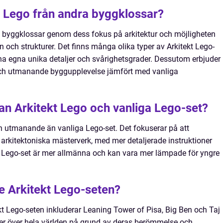
kt Lego från andra byggklossar?
dra byggklossar genom dess fokus på arkitektur och möjligheten
och strukturer. Det finns många olika typer av Arkitekt Lego-
ina egna unika detaljer och svårighetsgrader. Dessutom erbjuder
och utmanande byggupplevelse jämfört med vanliga
lan Arkitekt Lego och vanliga Lego-set?
h utmanande än vanliga Lego-set. Det fokuserar på att
arkitektoniska mästerverk, med mer detaljerade instruktioner
 Lego-set är mer allmänna och kan vara mer lämpade för yngre
te Arkitekt Lego-seten?
t Lego-seten inkluderar Leaning Tower of Pisa, Big Ben och Taj
ter över hela världen på grund av deras berömmelse och