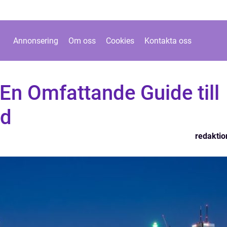
Annonsering
Om oss
Cookies
Kontakta oss
 En Omfattande Guide till
ld
redaktio