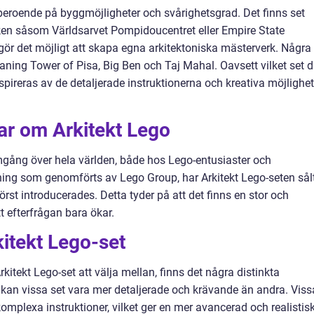
t, beroende på byggmöjligheter och svårighetsgrad. Det finns set
en såsom Världsarvet Pompidoucentret eller Empire State
gör det möjligt att skapa egna arkitektoniska mästerverk. Några
aning Tower of Pisa, Big Ben och Taj Mahal. Oavsett vilket set 
pireras av de detaljerade instruktionerna och kreativa möjlighet
ar om Arkitekt Lego
amgång över hela världen, både hos Lego-entusiaster och
kning som genomförts av Lego Group, har Arkitekt Lego-seten sålt
rst introducerades. Detta tyder på att det finns en stor och
t efterfrågan bara ökar.
kitekt Lego-set
Arkitekt Lego-set att välja mellan, finns det några distinkta
a kan vissa set vara mer detaljerade och krävande än andra. Viss
omplexa instruktioner, vilket ger en mer avancerad och realistis