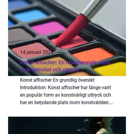
14 januari 2024
Konst affischer: En fascinerande värld
av kreativitet och uttryck
Konst affischer En grundlig översikt
Introduktion: Konst affischer har länge varit
en populär form av konstnärligt uttryck och
har en betydande plats inom konstvärlden.
Dessa unika verk kombinerar skönheten i
konst med fördelen av att vara tillgängli...