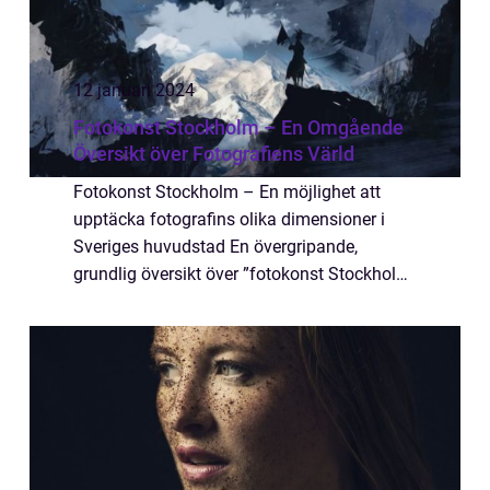
12 januari 2024
Fotokonst Stockholm – En Omgående
Översikt över Fotografiens Värld
Fotokonst Stockholm – En möjlighet att
upptäcka fotografins olika dimensioner i
Sveriges huvudstad En övergripande,
grundlig översikt över ”fotokonst Stockholm”
Stockholm är inte bara känt för sin vackra
arkitektur, kulturscen och t...