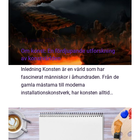
13 januari 2024
Om konst: En fördjupande utforskning
av konstvärlden
Inledning Konsten är en värld som har
fascinerat människor i århundraden. Från de
gamla mästarna till moderna
installationskonstverk, har konsten alltid
varit ett sätt att uttrycka kreativitet och
förmedla känslor. Men vad innebär
egentligen ”o...