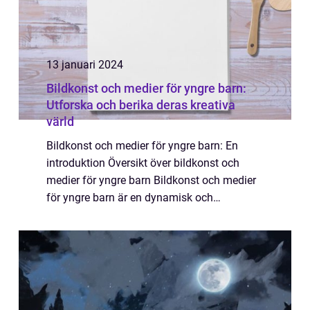
13 januari 2024
Bildkonst och medier för yngre barn:
Utforska och berika deras kreativa
värld
Bildkonst och medier för yngre barn: En
introduktion Översikt över bildkonst och
medier för yngre barn Bildkonst och medier
för yngre barn är en dynamisk och
spännande värld som syftar till att stimulera
deras kreativitet och fantasi. Genom olika
kon...