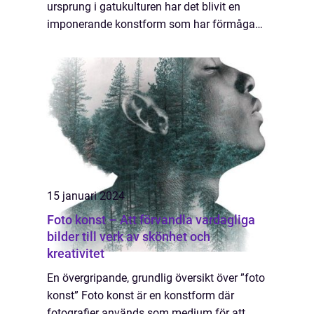
ursprung i gatukulturen har det blivit en
imponerande konstform som har förmågan
att kommunicera, provocera och inspirera.
Denna artikel tar en djupgående titt på g...
15 januari 2024
Foto konst – Att förvandla vardagliga
bilder till verk av skönhet och
kreativitet
En övergripande, grundlig översikt över ”foto
konst” Foto konst är en konstform där
fotografier används som medium för att