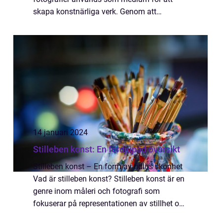
skapa konstnärliga verk. Genom att
applicera olika tekniker och uttryck kan
konstnärer förvandla vanliga bilder til...
14 januari 2024
Stilleben konst: En fördjupad översikt
Stilleben konst – En form av tidlös skönhet
Vad är stilleben konst? Stilleben konst är en
genre inom måleri och fotografi som
fokuserar på representationen av stillhet och
föremål. Det är en form av konst där