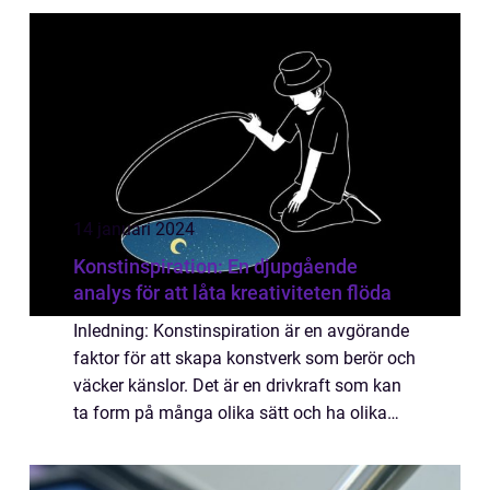
konstnären arrangerar och gestaltar...
14 januari 2024
Konstinspiration: En djupgående
analys för att låta kreativiteten flöda
Inledning: Konstinspiration är en avgörande
faktor för att skapa konstverk som berör och
väcker känslor. Det är en drivkraft som kan
ta form på många olika sätt och ha olika
influenser beroende på individens perspektiv
och preferenser. I den här arti...