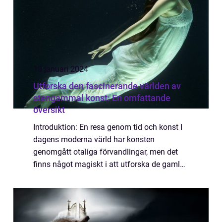
13 januari 2024
Utforska den fascinerande världen av
stengammal konst: En omfattande
översikt
Introduktion: En resa genom tid och konst I
dagens moderna värld har konsten
genomgått otaliga förvandlingar, men det
finns något magiskt i att utforska de gamla
rötterna. Stengammal konst är ett unikt
uttryck för tidig mänsklighet och ger oss en
inb...