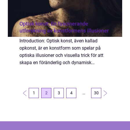
12 januari 2024
Optisk konst: En fascinerande
utforskning av konstformens illusioner
Introduction: Optisk konst, även kallad
opkonst, är en konstform som spelar på
optiska illusioner och visuella trick för att
skapa en föränderlig och dynamisk
upplevelse för betraktaren. Genom att
använda olika tekniker och visuella effekter
skapas i...
1
2
3
4
…
30