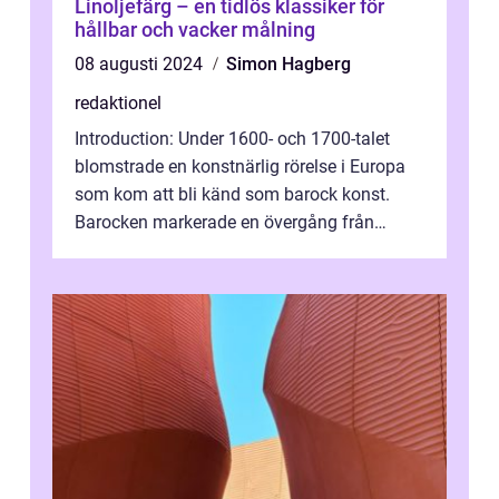
Linoljefärg – en tidlös klassiker för
hållbar och vacker målning
08 augusti 2024
Simon Hagberg
redaktionel
Introduction: Under 1600- och 1700-talet
blomstrade en konstnärlig rörelse i Europa
som kom att bli känd som barock konst.
Barocken markerade en övergång från
renässansen och den framträdde som en
rea...