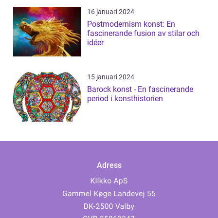
16 januari 2024
Postmodernism konst: En
fascinerande fusion av stilar och
idéer
15 januari 2024
Barock konst - En fascinerande
period i konsthistorien
Adress