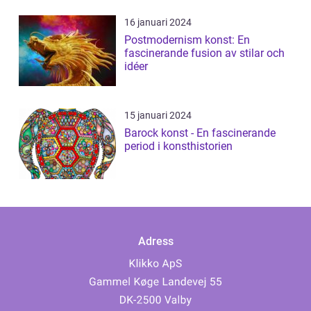
16 januari 2024
Postmodernism konst: En
fascinerande fusion av stilar och
idéer
15 januari 2024
Barock konst - En fascinerande
period i konsthistorien
Adress