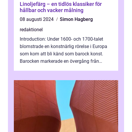
Linoljefärg – en tidlös klassiker för
hållbar och vacker målning
08 augusti 2024
Simon Hagberg
redaktionel
Introduction: Under 1600- och 1700-talet
blomstrade en konstnärlig rörelse i Europa
som kom att bli känd som barock konst.
Barocken markerade en övergång från
renässansen och den framträdde som en
rea...