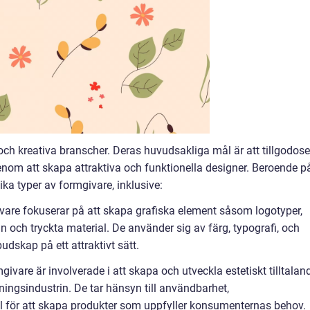
och kreativa branscher. Deras huvudsakliga mål är att tillgodose
genom att skapa attraktiva och funktionella designer. Beroende p
ika typer av formgivare, inklusive:
vare fokuserar på att skapa grafiska element såsom logotyper,
och tryckta material. De använder sig av färg, typografi, och
budskap på ett attraktivt sätt.
givare är involverade i att skapa och utveckla estetiskt tilltalan
kningsindustrin. De tar hänsyn till användbarhet,
l för att skapa produkter som uppfyller konsumenternas behov.