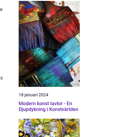
de
as
18 januari 2024
Modern konst tavlor - En
Djupdykning i Konstvärlden