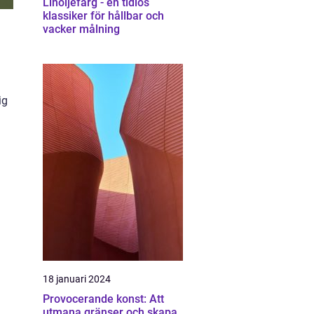
Linoljefärg - en tidlös
klassiker för hållbar och
vacker målning
ig
18 januari 2024
Provocerande konst: Att
utmana gränser och skapa