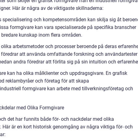
er som skiljer en grafisk formgivare från en industriell formgiva
gner. Här är några av de viktigaste skillnaderna:
specialisering och kompetensområden kan skilja sig åt beroen
Vissa formgivare kan vara specialiserade på specifika branscher
n bredare kunskap inom flera områden.
 olika arbetsmetoder och processer beroende på deras erfarenhe
e föredrar att använda omfattande forskning och användartester
edan andra föredrar att förlita sig på sin intuition och erfarenhe
vare kan ha olika målklienter och uppdragsgivare. En grafisk
ed reklambyråer och företag för att skapa
dustriell formgivare kan arbete med tillverkningsföretag och
ckdelar med Olika Formgivare
och det har funnits både för- och nackdelar med olika
 Här är en kort historisk genomgång av några viktiga för- och
ar: