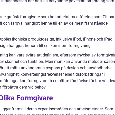
industridesign har haft en betydande påverkan på företag som
ende grafisk formgivare som har arbetat med företag som Citiba
i och färgval har gjort henne till en av de mest framstående
 Apples ikoniska produktdesign, inklusive iPod, iPhone och iPad.
ign har gjort honom till en ikon inom formgivning.
ing kan vara svåra att definiera, eftersom mycket av formgivn
 av skönhet och funktion. Men man kan använda metoder såso
för att mäta användarnas respons på design och användbarhet.
nlighet, konverteringsfrekvenser eller tidsförbättringar i
ätningar kan formgivare få en bättre förståelse för hur väl der
 förbättra dem vid behov.
Olika Formgivare
 ligger främst i deras expertisområden och arbetsmetoder. Som