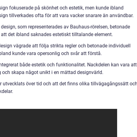
design fokuserade på skönhet och estetik, men kunde ibland
gn tillverkades ofta för att vara vacker snarare än användbar.
k design, som representerades av Bauhaus-rörelsen, betonade
att det ibland saknades estetiskt tilltalande element.
ign vägrade att följa strikta regler och betonade individuell
ibland kunde vara opersonlig och svår att förstå.
ntegrerat både estetik och funktionalitet. Nackdelen kan vara att
sig och skapa något unikt i en mättad designvärld.
tvecklats över tid och att det finns olika tillvägagångssätt oc
kdelar.