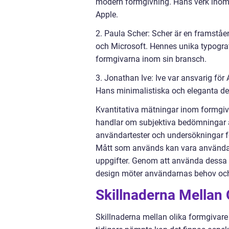
modern formgivning. Hans verk inom 
Apple.
2. Paula Scher: Scher är en framstå
och Microsoft. Hennes unika typograf
formgivarna inom sin bransch.
3. Jonathan Ive: Ive var ansvarig för
Hans minimalistiska och eleganta des
Kvantitativa mätningar inom formgivn
handlar om subjektiva bedömningar
användartester och undersökningar 
Mått som används kan vara användarvä
uppgifter. Genom att använda dessa m
design möter användarnas behov och
Skillnaderna Mellan 
Skillnaderna mellan olika formgivare