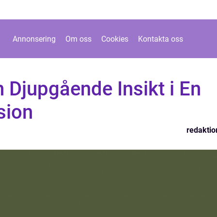
Annonsering
Om oss
Cookies
Kontakta oss
 Djupgående Insikt i En
sion
redaktio