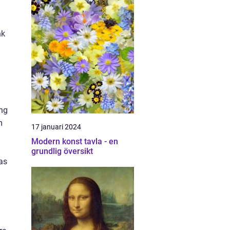
nk
ing
m
17 januari 2024
Modern konst tavla - en
grundlig översikt
as