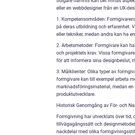
tidigare nämnts kan det finnas aspekt
eller en webbdesigner från en UX-desi
1. Kompetensområden: Formgivarens 
på deras utbildning och erfarenhet. 
eller tekniker, medan andra kan ha e
2. Arbetsmetoder: Formgivare kan ha
och projektets krav. Vissa formgivar
för att informera sina designbeslut, m
3. Målklienter: Olika typer av formgi
formgivare kan till exempel arbeta m
marknadsföringsmaterial, medan en in
produktutvecklare.
Historisk Genomgång av För- och Na
Formgivning har utvecklats över tid, 
tillvägagångssätt och designmetoder.
nackdelar med olika formgivningsstil