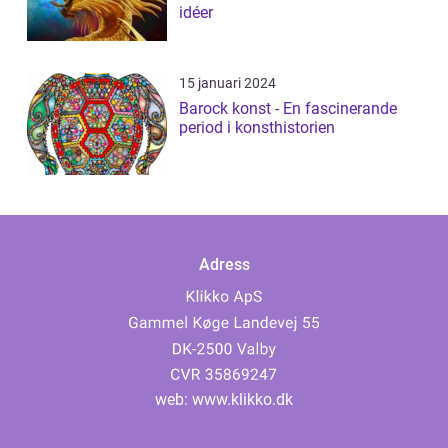
idéer
15 januari 2024
Barock konst - En fascinerande
period i konsthistorien
Adress
web:
www.klikko.dk