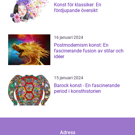
Konst för klassiker: En
fördjupande översikt
16 januari 2024
Postmodernism konst: En
fascinerande fusion av stilar och
idéer
15 januari 2024
Barock konst - En fascinerande
period i konsthistorien
Adress