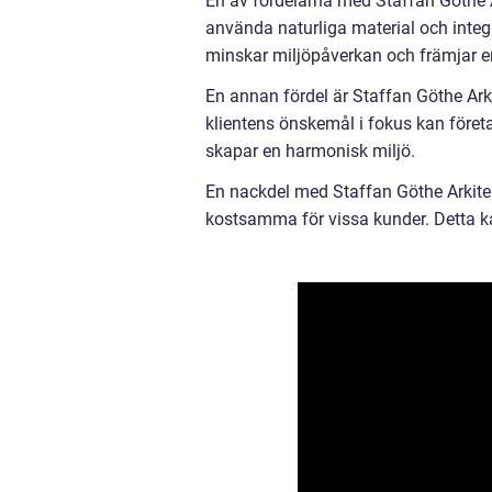
En av fördelarna med Staffan Göthe 
använda naturliga material och integ
minskar miljöpåverkan och främjar en 
En annan fördel är Staffan Göthe Ar
klientens önskemål i fokus kan före
skapar en harmonisk miljö.
En nackdel med Staffan Göthe Arkitek
kostsamma för vissa kunder. Detta kan