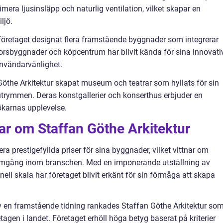
mera ljusinsläpp och naturlig ventilation, vilket skapar en
ljö.
 företaget designat flera framstående byggnader som integrerar
ntorsbyggnader och köpcentrum har blivit kända för sina innovati
användarvänlighet.
 Göthe Arkitektur skapat museum och teatrar som hyllats för sin
rymmen. Deras konstgallerier och konserthus erbjuder en
karnas upplevelse.
ar om Staffan Göthe Arkitektur
era prestigefyllda priser för sina byggnader, vilket vittnar om
ramgång inom branschen. Med en imponerande utställning av
onell skala har företaget blivit erkänt för sin förmåga att skapa
 en framstående tidning rankades Staffan Göthe Arkitektur so
tagen i landet. Företaget erhöll höga betyg baserat på kriterier