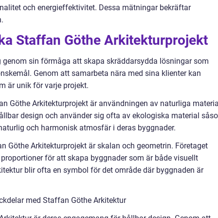
onalitet och energieffektivitet. Dessa mätningar bekräftar
.
ika Staffan Göthe Arkitekturprojekt
ig genom sin förmåga att skapa skräddarsydda lösningar som
 önskemål. Genom att samarbeta nära med sina klienter kan
 är unik för varje projekt.
ffan Göthe Arkitekturprojekt är användningen av naturliga materia
 hållbar design och använder sig ofta av ekologiska material sås
en naturlig och harmonisk atmosfär i deras byggnader.
an Göthe Arkitekturprojekt är skalan och geometrin. Företaget
proportioner för att skapa byggnader som är både visuellt
rkitektur blir ofta en symbol för det område där byggnaden är
kdelar med Staffan Göthe Arkitektur