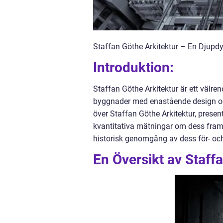
Staffan Göthe Arkitektur – En Djup
Introduktion:
Staffan Göthe Arkitektur är ett välr
byggnader med enastående design och 
över Staffan Göthe Arkitektur, presen
kvantitativa mätningar om dess framg
historisk genomgång av dess för- oc
En Översikt av Staff