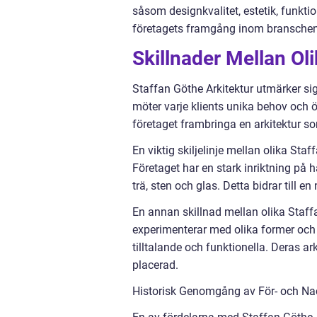
såsom designkvalitet, estetik, funkti
företagets framgång inom branschen
Skillnader Mellan Ol
Staffan Göthe Arkitektur utmärker s
möter varje klients unika behov och
företaget frambringa en arkitektur som
En viktig skiljelinje mellan olika Sta
Företaget har en stark inriktning på
trä, sten och glas. Detta bidrar till 
En annan skillnad mellan olika Staff
experimenterar med olika former och 
tilltalande och funktionella. Deras a
placerad.
Historisk Genomgång av För- och Nac