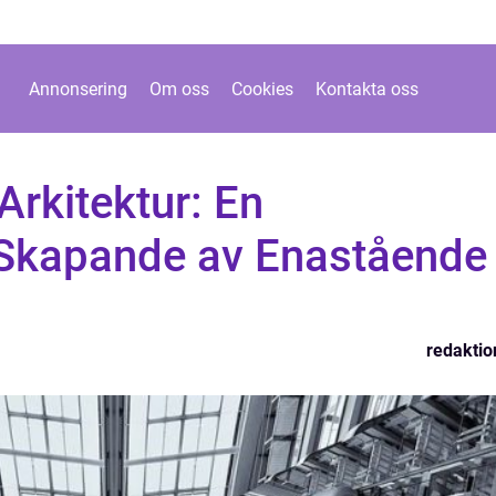
Annonsering
Om oss
Cookies
Kontakta oss
Arkitektur: En
 Skapande av Enastående
redaktio