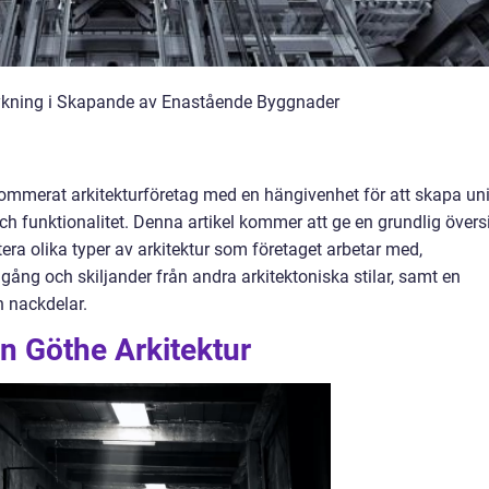
dykning i Skapande av Enastående Byggnader
enommerat arkitekturföretag med en hängivenhet för att skapa un
funktionalitet. Denna artikel kommer att ge en grundlig övers
tera olika typer av arkitektur som företaget arbetar med,
ång och skiljander från andra arkitektoniska stilar, samt en
h nackdelar.
an Göthe Arkitektur