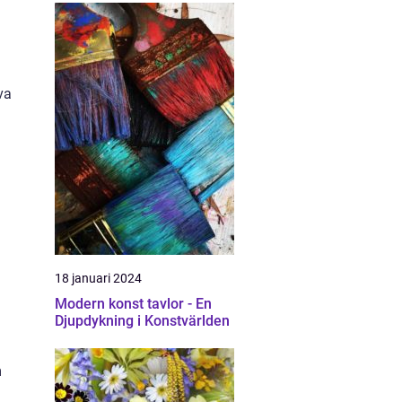
va
18 januari 2024
Modern konst tavlor - En
Djupdykning i Konstvärlden
m