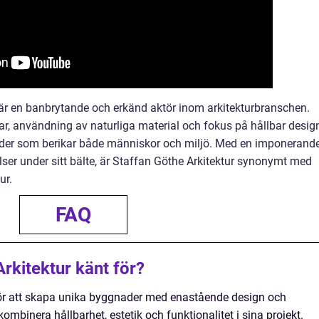
 är en banbrytande och erkänd aktör inom arkitekturbranschen.
, användning av naturliga material och fokus på hållbar desig
der som berikar både människor och miljö. Med en imponerand
elser under sitt bälte, är Staffan Göthe Arkitektur synonymt med
ur.
FAQ
rkitektur känt för?
 för att skapa unika byggnader med enastående design och
 kombinera hållbarhet, estetik och funktionalitet i sina projekt.