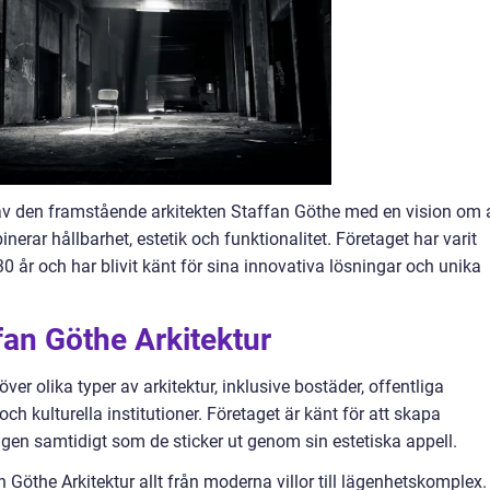
av den framstående arkitekten Staffan Göthe med en vision om 
ar hållbarhet, estetik och funktionalitet. Företaget har varit
30 år och har blivit känt för sina innovativa lösningar och unika
fan Göthe Arkitektur
ver olika typer av arkitektur, inklusive bostäder, offentliga
h kulturella institutioner. Företaget är känt för att skapa
en samtidigt som de sticker ut genom sin estetiska appell.
 Göthe Arkitektur allt från moderna villor till lägenhetskomplex.