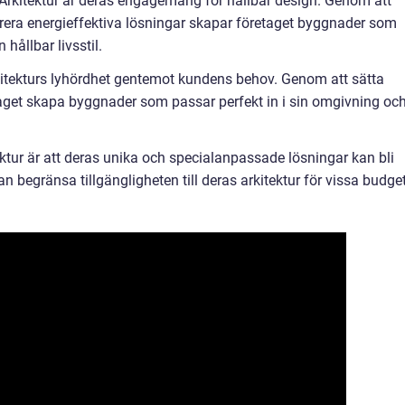
Arkitektur är deras engagemang för hållbar design. Genom att
rera energieffektiva lösningar skapar företaget byggnader som
hållbar livsstil.
kitekturs lyhördhet gentemot kundens behov. Genom att sätta
taget skapa byggnader som passar perfekt in i sin omgivning oc
tur är att deras unika och specialanpassade lösningar kan bli
 begränsa tillgängligheten till deras arkitektur för vissa budget