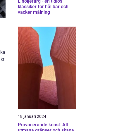
Linoljefärg - en tidlös
klassiker för hållbar och
vacker målning
ika
ikt
18 januari 2024
Provocerande konst: Att
utmana gränser och skapa