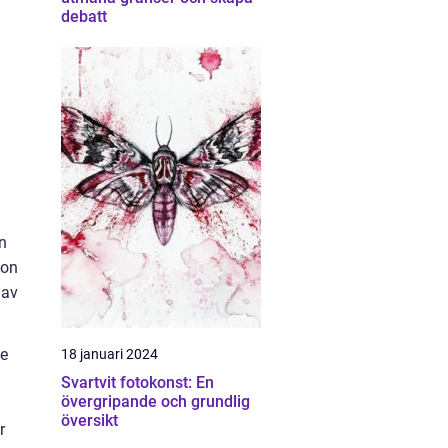
debatt
n
ion
 av
de
18 januari 2024
Svartvit fotokonst: En
övergripande och grundlig
översikt
r