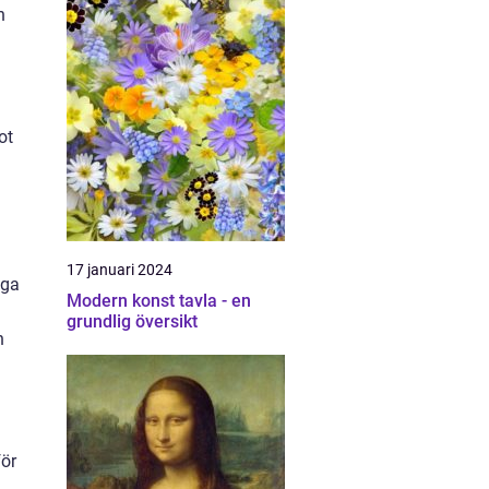
h
ot
17 januari 2024
iga
Modern konst tavla - en
grundlig översikt
n
för