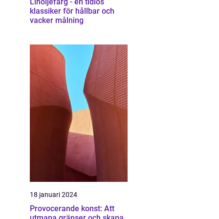
Linoljefärg - en tidlös
klassiker för hållbar och
vacker målning
18 januari 2024
Provocerande konst: Att
utmana gränser och skapa