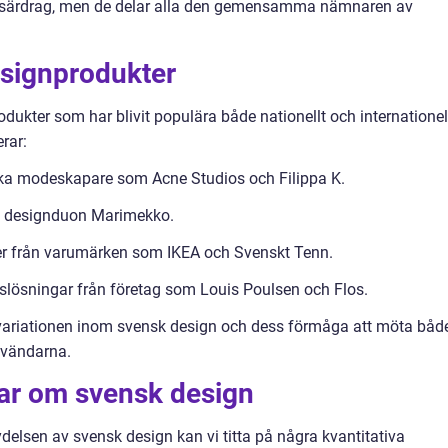
 särdrag, men de delar alla den gemensamma nämnaren av
signprodukter
odukter som har blivit populära både nationellt och internationell
rar:
ska modeskapare som Acne Studios och Filippa K.
rån designduon Marimekko.
r från varumärken som IKEA och Svenskt Tenn.
gslösningar från företag som Louis Poulsen och Flos.
 variationen inom svensk design och dess förmåga att möta båd
nvändarna.
gar om svensk design
ydelsen av svensk design kan vi titta på några kvantitativa