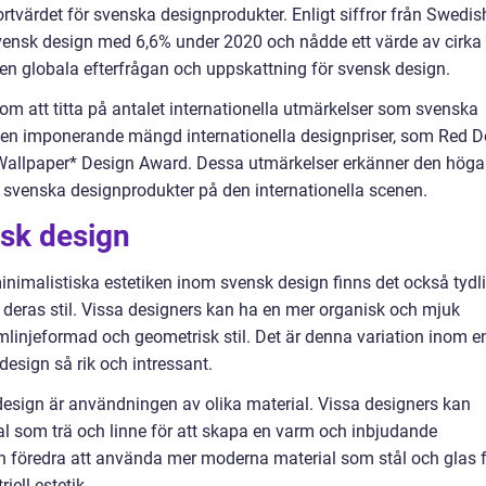
tvärdet för svenska designprodukter. Enligt siffror från Swedis
vensk design med 6,6% under 2020 och nådde ett värde av cirka
den globala efterfrågan och uppskattning för svensk design.
om att titta på antalet internationella utmärkelser som svenska
r en imponerande mängd internationella designpriser, som Red D
Wallpaper* Design Award. Dessa utmärkelser erkänner den höga
 svenska designprodukter på den internationella scenen.
nsk design
inimalistiska estetiken inom svensk design finns det också tydl
h deras stil. Vissa designers kan ha en mer organisk och mjuk
linjeformad och geometrisk stil. Det är denna variation inom e
esign så rik och intressant.
esign är användningen av olika material. Vissa designers kan
ial som trä och linne för att skapa en varm och inbjudande
 föredra att använda mer moderna material som stål och glas 
iell estetik.