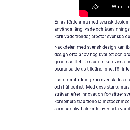
En av fördelarna med svensk design 
använda långlivade och återvinningsb
kortlivade trender, arbetar svenska d
Nackdelen med svensk design kan ibla
design ofta är av hög kvalitet och 
genomsnittet. Dessutom kan vissa uni
begränsa deras tillgänglighet för int
I sammanfattning kan svensk design 
och hållbarhet. Med dess starka närv
strävan efter innovation fortsätter s
kombinera traditionella metoder med
som har blivit älskade över hela värl