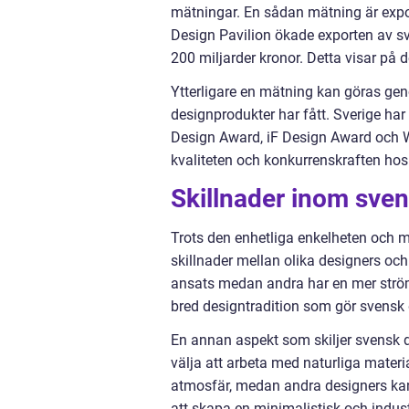
mätningar. En sådan mätning är expor
Design Pavilion ökade exporten av s
200 miljarder kronor. Detta visar på 
Ytterligare en mätning kan göras gen
designprodukter har fått. Sverige ha
Design Award, iF Design Award och 
kvaliteten och konkurrenskraften hos
Skillnader inom sve
Trots den enhetliga enkelheten och m
skillnader mellan olika designers oc
ansats medan andra har en mer ström
bred designtradition som gör svensk d
En annan aspekt som skiljer svensk d
välja att arbeta med naturliga mater
atmosfär, medan andra designers kan
att skapa en minimalistisk och industr