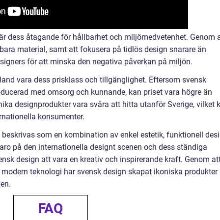
är dess åtagande för hållbarhet och miljömedvetenhet. Genom a
ara material, samt att fokusera på tidlös design snarare än
esigners för att minska den negativa påverkan på miljön.
nd vara dess prisklass och tillgänglighet. Eftersom svensk
producerad med omsorg och kunnande, kan priset vara högre än
ka designprodukter vara svåra att hitta utanför Sverige, vilket 
ernationella konsumenter.
beskrivas som en kombination av enkel estetik, funktionell des
aro på den internationella designt scenen och dess ständiga
vensk design att vara en kreativ och inspirerande kraft. Genom at
 modern teknologi har svensk design skapat ikoniska produkter
den.
FAQ