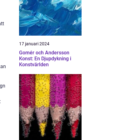
tt
17 januari 2024
Gomér och Andersson
Konst: En Djupdykning i
Konstvärlden
kan
ign
t