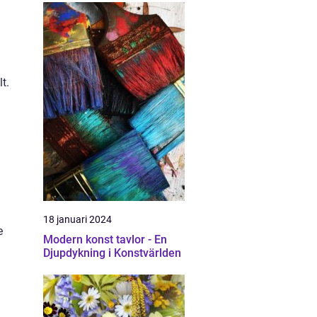
t.
18 januari 2024
e
Modern konst tavlor - En
Djupdykning i Konstvärlden